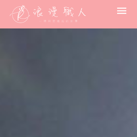
Skip
Tog
to
content
Nav
求婚驚喜
後車廂的浪漫
飯店 / 房間佈置
戶外浪漫佈置
小資求婚佈置
專人到場佈置
求婚空間設計
北歐風格-花藝主調
氛圍設備出租
告白＆節日驚喜佈置
美式風格-燈藝主調
花束
寶寶週歲佈置
韓系文青風格
高流明投影機