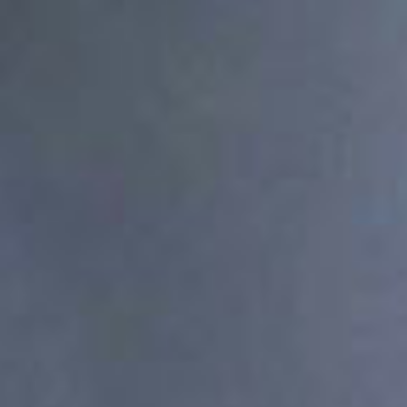
生日佈置
大型氣球主題
投影布幕
鮮花
超值浪漫方案
活動音響
永生花
麥克風&輸出
禮品花
出場特效