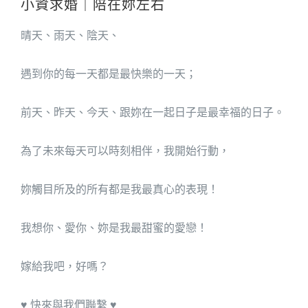
小資求婚｜陪在妳左右
生日佈置
大型氣球主題
投影布幕
鮮花
晴天、雨天、陰天、
超值浪漫方案
活動音響
永生花
遇到你的每一天都是最快樂的一天；
麥克風&輸出
禮品花
前天、昨天、今天、跟妳在一起日子是最幸福的日子。
出場特效
為了未來每天可以時刻相伴，我開始行動，
妳觸目所及的所有都是我最真心的表現！
我想你、愛你、妳是我最甜蜜的愛戀！
嫁給我吧，好嗎？
♥️ 快來與我們聯繫 ♥️