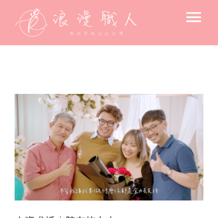
Skip
Tog
to
content
Nav
求婚驚喜
後車廂的浪漫
View
飯店 / 房間佈置
Larger
戶外浪漫佈置
小資求婚佈置
Image
專人到場佈置
求婚空間設計
北歐風格-花藝主調
氛圍設備出租
告白＆節日驚喜佈置
美式風格-燈藝主調
花束
寶寶週歲佈置
韓系文青風格
高流明投影機