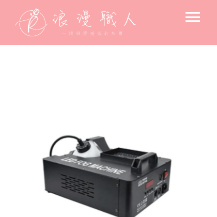
Skip
Tog
to
content
Nav
求婚驚喜
後車廂的浪漫
飯店 / 房間佈置
戶外浪漫佈置
小資求婚佈置
專人到場佈置
求婚空間設計
北歐風格-花藝主調
氛圍設備出租
告白＆節日驚喜佈置
美式風格-燈藝主調
花束
寶寶週歲佈置
韓系文青風格
高流明投影機