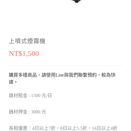
生日佈置
大型氣球主題
投影布幕
鮮花
超值浪漫方案
活動音響
永生花
上噴式煙霧機
麥克風&輸出
禮品花
NT$
1,500
出場特效
購買多樣商品，請使用Line與我們聯繫預約，較為快
速。
器材租金 : 1500 元/日
器材押金 : 3000 元
長租優惠：4日以上7折，8日以上5.5折，16日以上4折