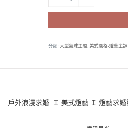
暖
陽
晨
光
數
分類:
大型氣球主題
,
美式風格-燈藝主調
量
戶外浪漫求婚
Ｉ 美式燈藝
Ｉ 燈藝求婚