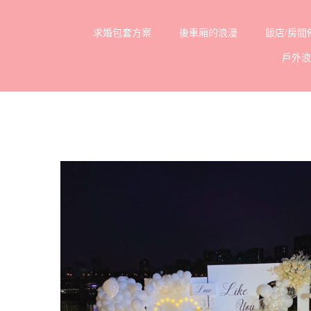
Skip
求婚包套方案
後車廂的浪漫
飯店/房間
to
戶外
content