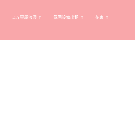
置
DIY專屬浪漫
氛圍設備出租
花束