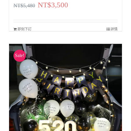
NT$
3,500
原
目
NT$
5,480
始
前
價
價
即刻下訂
詳情
格：
格：
NT$5,480。
NT$3,500。
Sale!