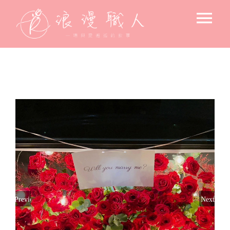
Skip
Tog
to
content
Nav
求婚驚喜
後車廂的浪漫
飯店 / 房間佈置
戶外浪漫佈置
小資求婚佈置
專人到場佈置
求婚空間設計
北歐風格-花藝主調
氛圍設備出租
告白＆節日驚喜佈置
美式風格-燈藝主調
Previous
Next
花束
寶寶週歲佈置
韓系文青風格
高流明投影機