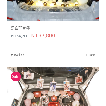
黑白配套餐
NT$
3,800
原
目
NT$
4,200
始
前
價
價
即刻下訂
詳情
格：
格：
NT$4,200。
NT$3,800。
Sale!