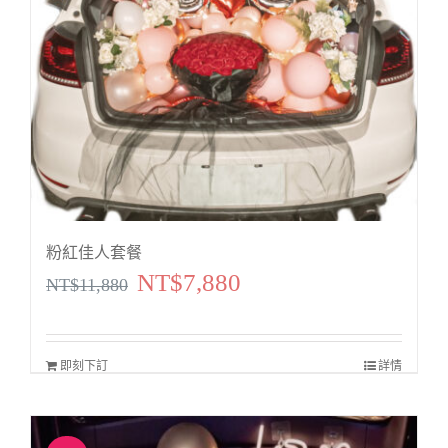
粉紅佳人套餐
NT$
7,880
原
目
NT$
11,880
始
前
價
價
即刻下訂
詳情
格：
格：
NT$11,880。
NT$7,880。