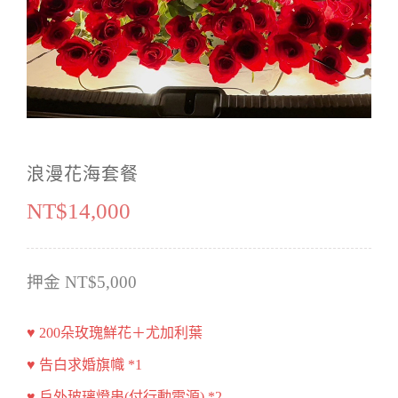
生日佈置
大型氣球主題
投影布幕
鮮花
超值浪漫方案
活動音響
永生花
麥克風&輸出
禮品花
浪漫花海套餐
出場特效
NT$
14,000
押金 NT$5,000
♥ 200朵玫瑰鮮花＋尤加利葉
♥ 告白求婚旗幟 *1
♥ 戶外玻璃燈串(付行動電源) *2