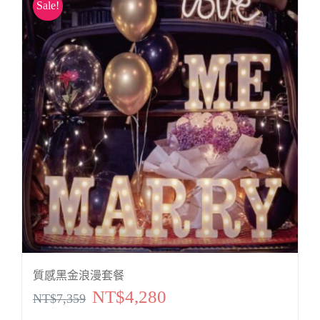
Sale!
質感黑金浪漫套餐
NT$
4,280
原
目
NT$
7,359