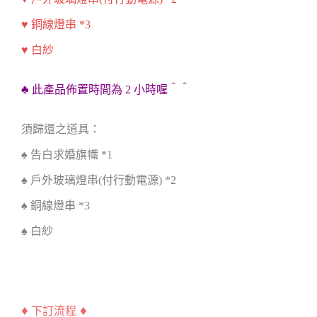
♥ 銅線燈串 *3
♥ 白紗
♣ 此產品佈置時間為 2 小時喔＾＾
須歸還之道具：
♠ 告白求婚旗幟 *1
♠ 戶外玻璃燈串(付行動電源) *2
♠ 銅線燈串 *3
♠ 白紗
♦
♦
下訂流程