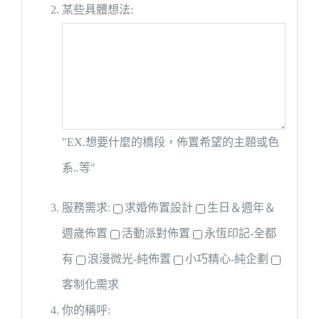
某些具體想法:
"EX.想要什麼的橋段，佈置希望的主題或色
系..等"
服務需求:
求婚佈置設計
生日＆週年＆
週歲佈置
活動派對佈置
永恆印記-全都
有
浪漫微光-純佈置
小巧精心-純企劃
客制化需求
你的稱呼: