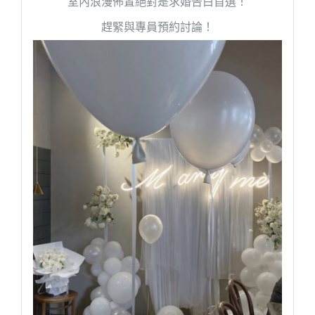
室內浪漫佈置絕對是求婚告白首選！
趕緊與專員預約討論！