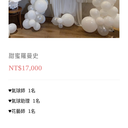
生日佈置
大型氣球主題
投影布幕
鮮花
超值浪漫方案
活動音響
永生花
麥克風&輸出
禮品花
甜蜜羅曼史
出場特效
NT$
17,000
♥氣球助理 1名

♥花藝師 1名
