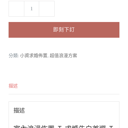
甜
蜜
即刻下訂
羅
曼
史
分類:
小資求婚佈置
,
超值浪漫方案
數
量
描述
描述