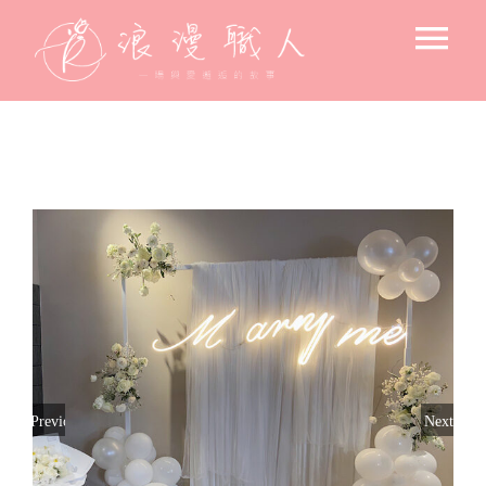
Skip
Tog
to
content
Nav
求婚驚喜
後車廂的浪漫
飯店 / 房間佈置
戶外浪漫佈置
小資求婚佈置
專人到場佈置
求婚空間設計
北歐風格-花藝主調
氛圍設備出租
告白＆節日驚喜佈置
美式風格-燈藝主調
Previous
Next
花束
寶寶週歲佈置
韓系文青風格
高流明投影機