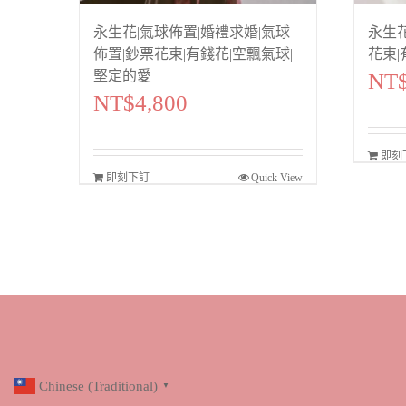
永生花|氣球佈置|婚禮求婚|氣球
永生花
佈置|鈔票花束|有錢花|空飄氣球|
花束|
堅定的愛
NT
NT$
4,800
即刻
即刻下訂
Quick View
Chinese (Traditional)
▼