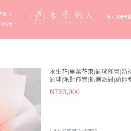
佈置
專人到場佈
浪漫佈置
永生花|畢業花束|氣球佈置|婚
氣球|派對佈置|抓週派對|願你
NT$
3,000