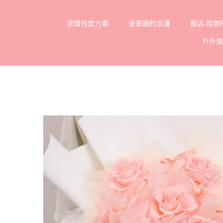
Skip
求婚包套方案
後車廂的浪漫
飯店/房間
to
戶外
content