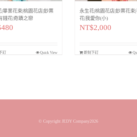
福
|畢業花束|桃園花店|鈔票
永生花|桃園花店|鈔票花束
數
有錢花|奇蹟之戀
花|我愛你(小)
$
480
NT$
2,000
量
下訂
Quick View
即刻下訂
Qu
© Copyright JEDY Company2026