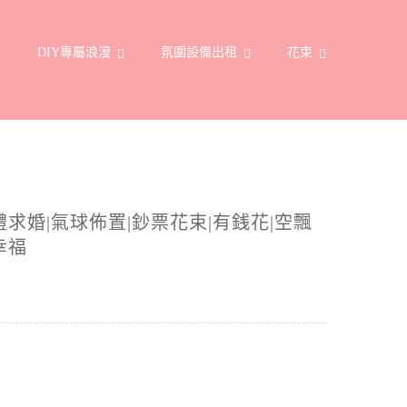
置
DIY專屬浪漫
氛圍設備出租
花束
禮求婚|氣球佈置|鈔票花束|有銭花|空飄
幸福