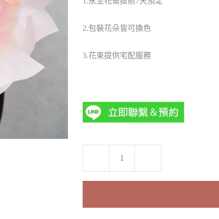
1.永生花需提前7天預定
2.包裝花朵皆可換色
3.花束提供宅配服務
永
生
花|
畢