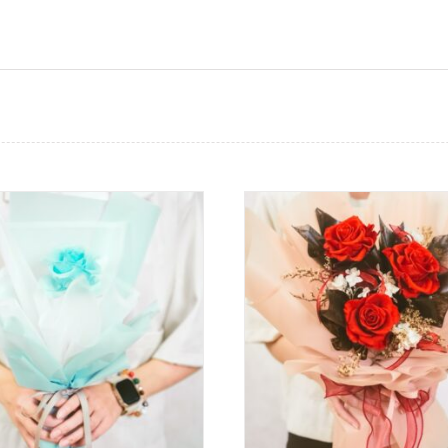
氣
球|
派
對
佈
置|
抓
週
派
對|
願
你
幸