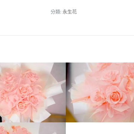
業
分類:
永生花
花
束|
氣
球
佈
置|
婚
禮
求
婚|
氣