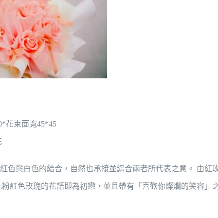
球
佈
置|
鈔
票
花
束|
0*花束面寬45*45
有
花
銭
花|
紅色與白色的結合，自然也承接並綜合兩者所代表之意。 由紅
空
此粉紅色玫瑰的花語即為初戀，並且帶有「喜歡你燦爛的笑容」
飄