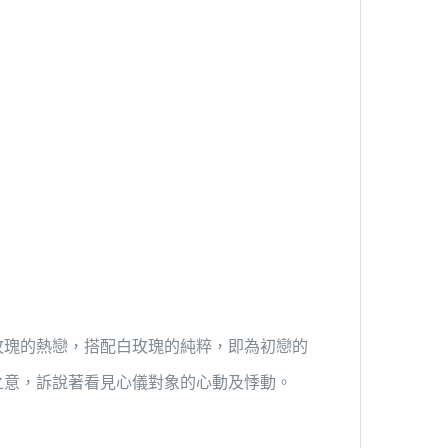
玫瑰的熱戀，搭配白玫瑰的純粹，即為初戀的
之意，訴說著看見心儀對象的心動及悸動。