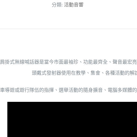
線
分類:
活動音響
喊
話
器
/
手
0SB 肩掛式無線喊話器是當今市面最袖珍、功能最齊全、聲音最
提
頭戴式發射器使用在教學、集會、各種活動的解
式
車導遊或遊行隊伍的指揮、選舉活動的隨身擴音、電腦多媒體的
音
響
數
量