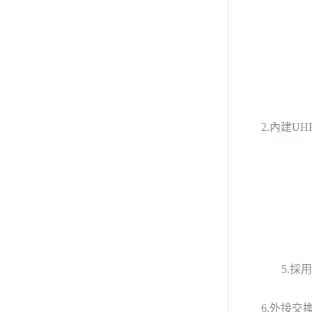
2.內建
5.
6.外接