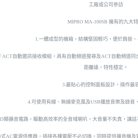
工廠或公司參訪
MIPRO MA-100SB 擁有的九大特
1.一體成型的機箱，結構堅固輕巧，便於肩掛
UHF ACT自動選訊接收模組，具有自動頻道搜尋及ACT自動頻
距離遠，特性穩定。
3.最貼心的控制面板設計，操作最
4.可使用有線、無線麥克風及USB播放音樂及錄
採用D類擴音電路，驅動高效率的全音域喇叭，大音量不失真，講
交換式AC電源供應器，插接各種電壓不必切換，同時提供擴音機