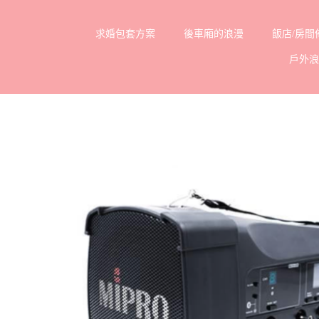
Skip
求婚包套方案
後車廂的浪漫
飯店/房間
to
戶外
content