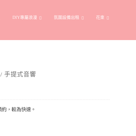
置
DIY專屬浪漫
氛圍設備出租
花束
器 / 手提式音響
繫預約，較為快速。