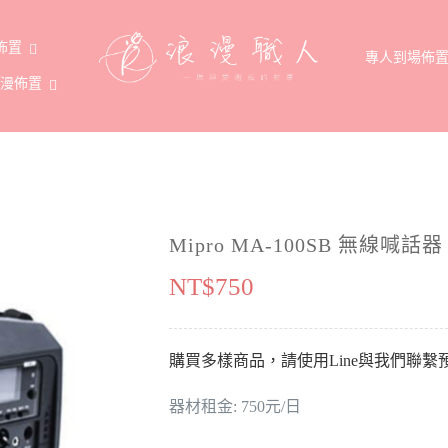
佈置
專人到場佈
浪漫佈置
Mipro MA-100SB 無線喊話
NT$
750
購買多樣商品，請使用Line與我們聯
器材租金: 750元/日