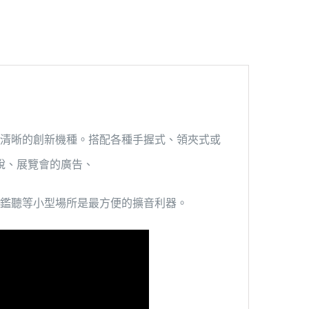
宏亮清晰的創新機種。搭配各種手握式、領夾式或
說、展覽會的廣告、
鑑聽等小型場所是最方便的擴音利器。