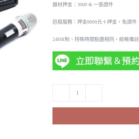
器材押金：3000 & 一張證件
迅租服務：押金80
00
元＋押金，免證件
24HR
制，特殊時間點選相同，結帳備註
Mipro
MA-
100SB
無